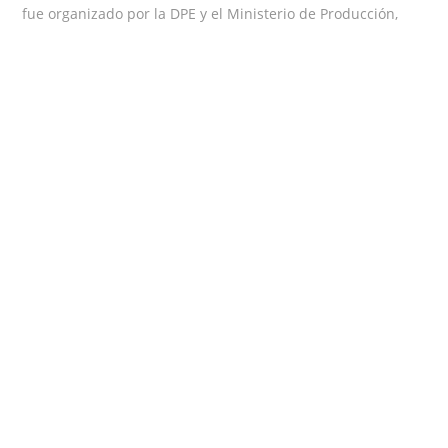
fue organizado por la DPE y el Ministerio de Producción,
Ciencia e Innovación Tecnológica de la provincia.
EN
COMENTARIOS DESACTIVADOS
13/01/2021
BUENOS
AIRES:
EL
INDEC
Y
LA
Fin del contenido
DPE
PRESENTARON
EL
CNE
2020/2021
Buscar por:
A
REPRESENTANTES
DE
41
MUNICIPIOS
DE
LA
PROVINCIA