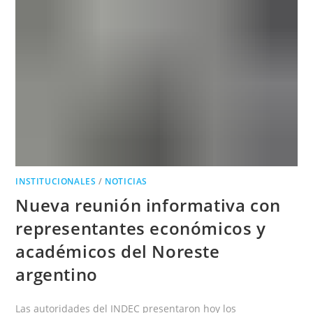
SOCIOS
DE
LA
ASOCIACIÓN
DE
CONCESIONARIOS
OFICIALES
DE
AUTOMOTORES
EN
LA
REPÚBLICA
ARGENTINA
(ACARA)
INSTITUCIONALES
/
NOTICIAS
Nueva reunión informativa con
representantes económicos y
académicos del Noreste
argentino
Las autoridades del INDEC presentaron hoy los