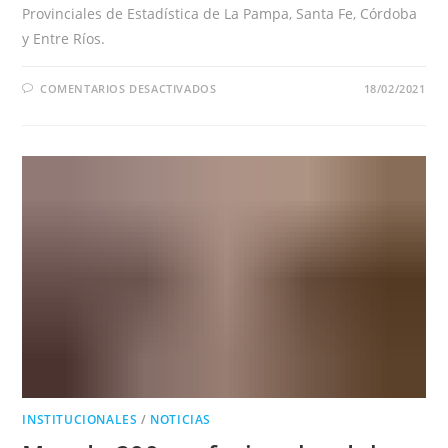
Provinciales de Estadística de La Pampa, Santa Fe, Córdoba
y Entre Ríos.
EN
COMENTARIOS DESACTIVADOS
18/02/2021
NUEVA
REUNIÓN
INFORMATIVA
CON
MÁS
DE
180
REPRESENTANTES
ECONÓMICOS
Y
ACADÉMICOS
DE
LA
REGIÓN
PAMPEANA
INSTITUCIONALES
/
NOTICIAS