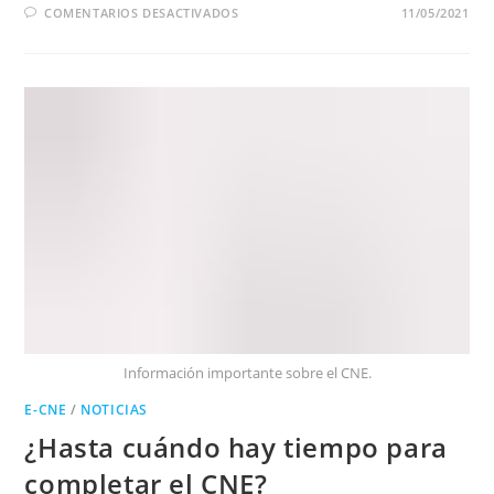
EN
COMENTARIOS DESACTIVADOS
11/05/2021
CÓMO
IDENTIFICAR
SI
EL
CORREO
ELECTRÓNICO
DE
CONVOCATORIA
PARA
COMPLETAR
EL
CNE
ES
OFICIAL
Información importante sobre el CNE.
E-CNE
/
NOTICIAS
¿Hasta cuándo hay tiempo para
completar el CNE?