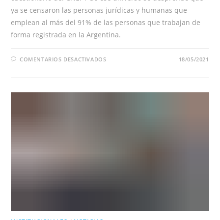
ya se censaron las personas jurídicas y humanas que
emplean al más del 91% de las personas que trabajan de
forma registrada en la Argentina.
EN
COMENTARIOS DESACTIVADOS
18/05/2021
YA
SE
CENSARON
LAS
UNIDADES
ECONÓMICAS
QUE
EMPLEAN
A
MÁS
DEL
91%
DE
LOS
TRABAJADORES
REGISTRADOS
EN
LA
ARGENTINA