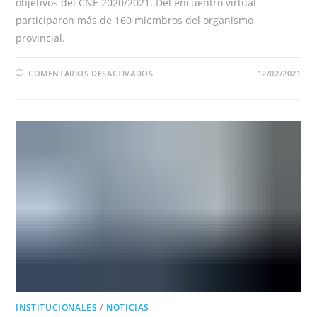
objetivos del CNE 2020/2021. Del encuentro virtual
participaron más de 160 miembros del organismo
provincial.
EN
COMENTARIOS DESACTIVADOS
12/02/2021
ENTRE
RÍOS:
PRESENTACIÓN
DEL
CNE
2020/2021
ANTE
MÁS
DE
160
MIEMBROS
DEL
CONSEJO
PROFESIONAL
DE
CIENCIAS
ECONÓMICAS
INSTITUCIONALES
/
NOTICIAS