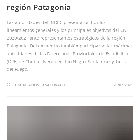
región Patagonia
Las autoridades del INDEC presentaron hoy los
lineamientos generales y los principales objetivos del CNE
2020/2021 ante representantes estratégicos de la región
Patagonia. Del encuentro también participaron las máximas
autoridades de las Direcciones Provinciales de Estadística
(DPE) de Chubut, Neuquén, Río Negro, Santa Cruz y Tierra
del Fuego.
EN
COMENTARIOS DESACTIVADOS
25/02/2021
REUNIÓN
INFORMATIVA
DEL
CNE
ANTE
MÁS
DE
130
REFERENTES
DE
LA
REGIÓN
PATAGONIA