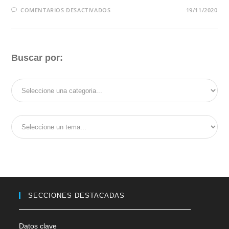
EN
COMENTARIOS DESACTIVADOS
19/11/2020
EL
INDEC
DESTACÓ
LA
IMPORTANCIA
DE
TRABAJAR
Buscar por:
CON
ADEERA
PARA
EL
CNE
2020/2021
SECCIONES DESTACADAS
Datos clave